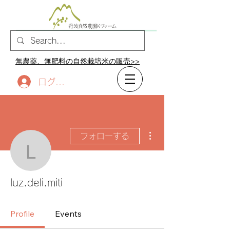
無農薬、無肥料の自然栽培米の販売>>
ログイン
その他
フォローする
luz.deli.miti
luz.deli.miti
Profile
Events