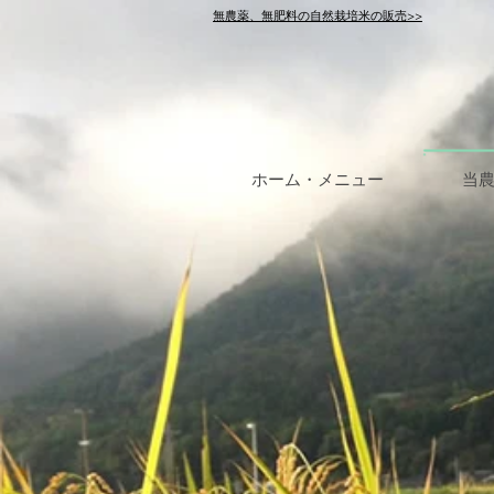
無農薬、無肥料の自然栽培米の販売>>
ホーム・メニュー
当