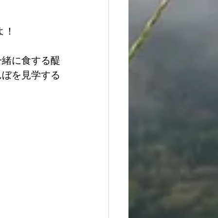
よ！
一緒に食する醍
んぼを見学する