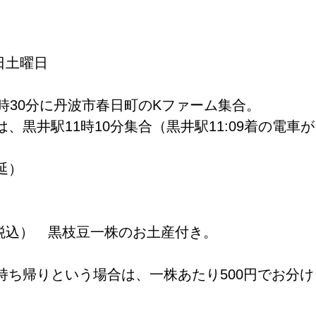
1日土曜日　
時30分に丹波市春日町のKファーム集合。
、黒井駅11時10分集合（黒井駅11:09着の電車
延）
（税込）　黒枝豆一株のお土産付き。
持ち帰りという場合は、一株あたり500円でお分け