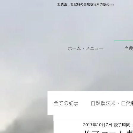
無農薬、無肥料の自然栽培米の販売>>
ホーム・メニュー
当
全ての記事
自然農法米・自然
2017年10月7日
読了時間: 
米作り
お米の話
食