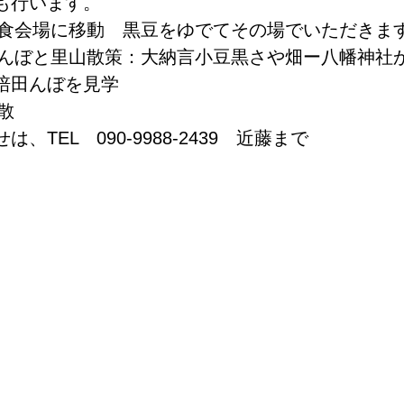
行います。  
昼食会場に移動　黒豆をゆでてその場でいただきます
　田んぼと里山散策：大納言小豆黒さや畑ー八幡神社
田んぼを見学  
散　 
、TEL　090-9988-2439　近藤まで