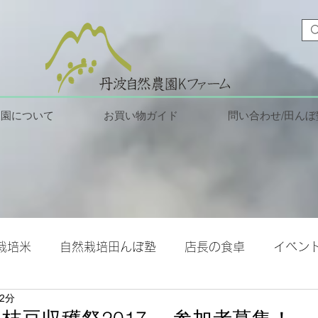
農園について
お買い物ガイド
問い合わせ/田んぼ
栽培米
自然栽培田んぼ塾
店長の食卓
イベン
2分
の安全
お客様レビュー