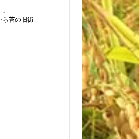
。  
から苔の旧街