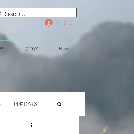
ログイン
塾
ブログ
News
ト
丹波DAYS